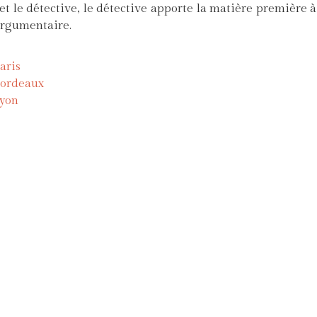
 et le détective, le détective apporte la matière première à
 argumentaire.
aris
Bordeaux
Lyon
ves privés