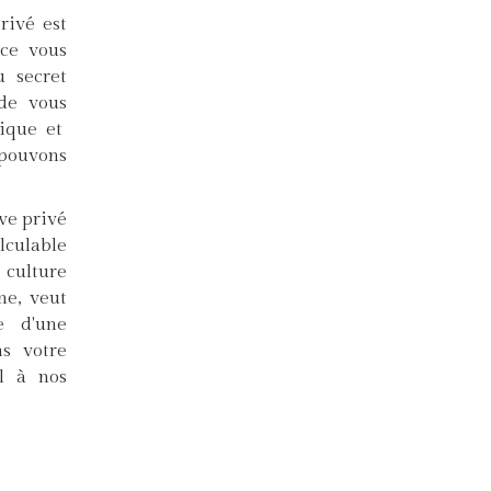
rivé est
nce vous
u secret
de vous
tique et
 pouvons
ve privé
lculable
 culture
ne, veut
e d'une
ns votre
l à nos